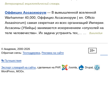
Ветеринарный энциклопедический словарь
Оффицио Ассасинорум
— В вымышленной вселенной
Warhammer 40,000, Оффицио Ассасинорум ( en. Officio
Assasinorum) самая секретная из всех организаций Империи.
Ассасины (Убийцы) занимаются искоренением «опухолей на
теле человечества». Их задача устранять тех,… …
Википедия
© Академик, 2000-2026
18+
Обратная связь:
Техподдержка
,
Реклама на сайте
👣 Путешествия
Экспорт словарей на сайты
, сделанные на PHP,
Joomla,
Drupal,
WordPress, MODx.