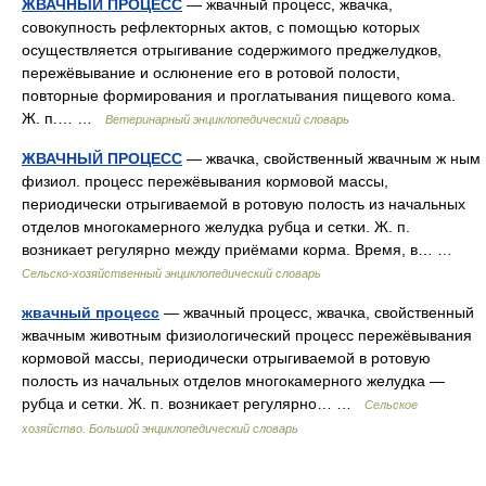
ЖВАЧНЫЙ ПРОЦЕСС
— жвачный процесс, жвачка,
совокупность рефлекторных актов, с помощью которых
осуществляется отрыгивание содержимого преджелудков,
пережёвывание и ослюнение его в ротовой полости,
повторные формирования и проглатывания пищевого кома.
Ж. п.… …
Ветеринарный энциклопедический словарь
ЖВАЧНЫЙ ПРОЦЕСС
— жвачка, свойственный жвачным ж ным
физиол. процесс пережёвывания кормовой массы,
периодически отрыгиваемой в ротовую полость из начальных
отделов многокамерного желудка рубца и сетки. Ж. п.
возникает регулярно между приёмами корма. Время, в… …
Сельско-хозяйственный энциклопедический словарь
жвачный процесс
— жвачный процесс, жвачка, свойственный
жвачным животным физиологический процесс пережёвывания
кормовой массы, периодически отрыгиваемой в ротовую
полость из начальных отделов многокамерного желудка —
рубца и сетки. Ж. п. возникает регулярно… …
Сельское
хозяйство. Большой энциклопедический словарь